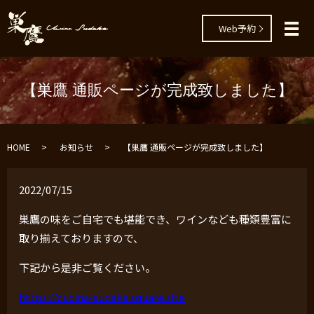
Web予約
メ
【巣鷹 通販ページが完成致しました】
HOME
お知らせ
【巣鷹 通販ページが完成致しました】
2022/07/15
巣鷹の味をご自宅でも堪能でき、ワインなども種類豊富に
取り揃えておりますので、
下記から是非ご覧ください。
https://cucina-sudaka.square.site