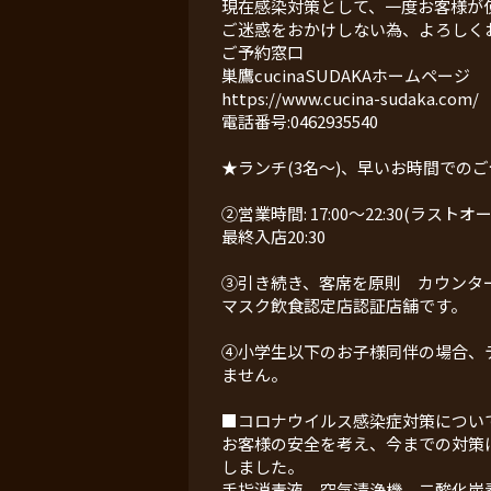
現在感染対策として、一度お客様が
ご迷惑をおかけしない為、よろしく
ご予約窓口
巣鷹cucinaSUDAKAホームページ
https://www.cucina-sudaka.com/
電話番号:0462935540
★ランチ(3名〜)、早いお時間での
②営業時間: 17:00〜22:30(ラストオー
最終入店20:30
③引き続き、客席を原則 カウンター
マスク飲食認定店認証店舗です。
④小学生以下のお子様同伴の場合、テ
ません。
■コロナウイルス感染症対策につい
お客様の安全を考え、今までの対策に
しました。
手指消毒液、空気清浄機、二酸化炭