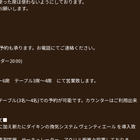
使った席は使わないようにしております。
お願いします。
ご予約も承ります。お電話にてご連絡ください。
ダー20:00)
6席 テーブル3席〜4席 にて営業致します。
ーブル(3名〜4名)での予約が可能です。カウンターはご利用出来
て■
加え新たにダイキンの換気システム ヴェンティエール を導入致
素測定器、サーキュレーター、アクリル板等々設置しておりま