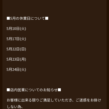
■
5
月の休業日について■
5月
10
日
(
火
)
5月
17
日
(
火
)
5月
22
日
(
日
)
5月
23
日
(
月
)
5月
24
日
(
火
)
■店内営業についてのお知らせ■
お客様に出来る限りご満足していただき、ご迷惑をお掛け
しない為、