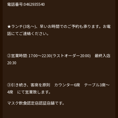
電話番号
:0462935540
★ランチ
(3
名〜
)
、早いお時間でのご予約も承ります。お電
話にてご連絡ください。
②営業時間
: 17:00
〜
22:30(
ラストオーダー
20:00)
最終入店
20:30
③引き続き、客席を原則 カウンター
6
席 テーブル
3
席〜
4
席 にて営業致します。
マスク飲食認定店認証店舗です。