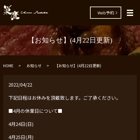
Web予約
メ
【お知らせ】(4月22日更新)
HOME
お知らせ
【お知らせ】(4月22日更新)
2022/04/22
下記日程はお休みを頂戴致します。ご了承ください。
■
4
月の休業日について■
4月
24
日
(
日
)
4月
25
日
(
月
)